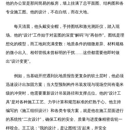
他的办公室是那间简易的板房，墙上挂满了总平面图、结构图和各
专业施工图。他的设计，不在白纸，而在大地。
每天清晨，他头戴安全帽，手持图纸和激光测距仪，踏入现
场。他的“设计”工作始于对蓝图的深度“解码”与“再创作”。图纸是理
想化的模型，而工地则充满变数：地质条件的细微差异、材料规格
的微小出入、相邻管线未曾标明的干扰……这些都需要他即时做
出“设计变更”。
例如，当基础开挖遇到比地质报告更复杂的软土层时，他必须
迅速设计出加固方案；当大型预制构件吊装发现与现场空间有毫米
级的冲突时，他需要重新设计吊装路径和支撑点位。他的“设计工
具”是对各种施工工艺、力学计算和规范标准的烂熟于心。他主持
编写的《施工组织设计》和各类专项方案，就是他在施工层面进行
的系统性“二次设计”，确保工程的安全、质量与进度像精密齿轮一
样咬合。王工说：“我的设计，是让图纸‘活’起来，并安全