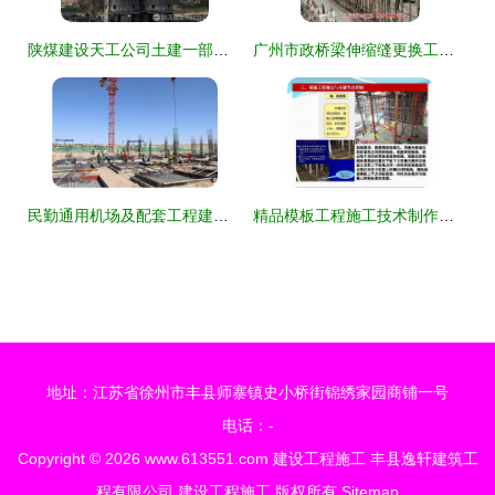
陕煤建设天工公司土建一部沙梁矿产品仓滑模顺利告捷，建设工程施工再创佳绩
广州市政桥梁伸缩缝更换工程——专业施工服务与报价指南
民勤通用机场及配套工程建设首季“开门红” 筑牢通航发展新根基
精品模板工程施工技术制作安装要点解析（附配模图）
地址：江苏省徐州市丰县师寨镇史小桥街锦绣家园商铺一号
电话：-
Copyright © 2026
www.613551.com
建设工程施工
丰县逸轩建筑工
程有限公司
建设工程施工
版权所有
Sitemap