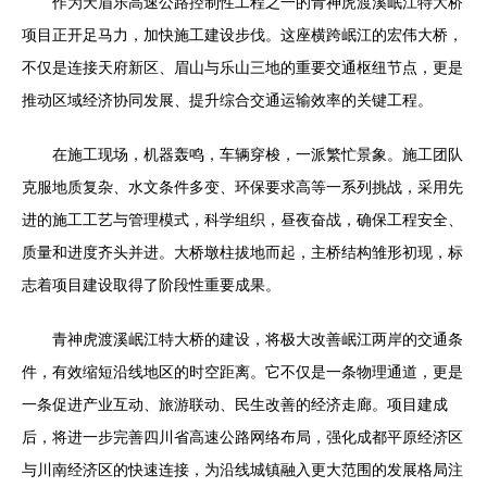
作为天眉乐高速公路控制性工程之一的青神虎渡溪岷江特大桥
项目正开足马力，加快施工建设步伐。这座横跨岷江的宏伟大桥，
不仅是连接天府新区、眉山与乐山三地的重要交通枢纽节点，更是
推动区域经济协同发展、提升综合交通运输效率的关键工程。
在施工现场，机器轰鸣，车辆穿梭，一派繁忙景象。施工团队
克服地质复杂、水文条件多变、环保要求高等一系列挑战，采用先
进的施工工艺与管理模式，科学组织，昼夜奋战，确保工程安全、
质量和进度齐头并进。大桥墩柱拔地而起，主桥结构雏形初现，标
志着项目建设取得了阶段性重要成果。
青神虎渡溪岷江特大桥的建设，将极大改善岷江两岸的交通条
件，有效缩短沿线地区的时空距离。它不仅是一条物理通道，更是
一条促进产业互动、旅游联动、民生改善的经济走廊。项目建成
后，将进一步完善四川省高速公路网络布局，强化成都平原经济区
与川南经济区的快速连接，为沿线城镇融入更大范围的发展格局注