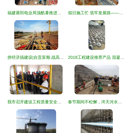
福建莆田电业局顶酷暑推进工程建设提速增效
假日施工忙 筑牢发展路——探访交通建设项目“五一”施工现场
拼经济搞建设|自贡富顺:战高温错峰上班 25万吨啤酒饮料生产项目进度过半 建设工程施工
2018工程建设推荐产品 混凝土架空砖——新理念·新技术·新产品引领施工变革
我市召开建设工程质量安全提升暨创建优质工程推进观摩会
春节期间不松懈，涔天河水库扩建工程持续推进